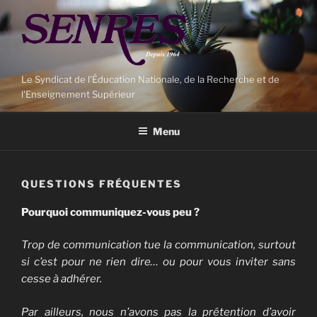
Aller
au
contenu
principal
Le Syndicat de l'Éducation Nationale, de la Recherche et de
l'Enseignement Supérieur
Menu
QUESTIONS FRÉQUENTES
Pourquoi communiquez-vous peu ?
Trop de communication tue la communication, surtout
si c’est pour ne rien dire… ou pour vous inviter sans
cesse à adhérer.
Par ailleurs, nous n’avons pas la prétention d’avoir